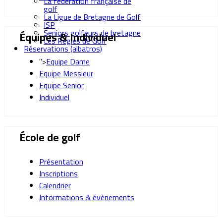
La fédération française de
golf
La Ligue de Bretagne de Golf
ISP
Seniors golfeurs de bretagne
Équipes & Individuel
Les Règles de Golf
Réservations (albatros)
">
Equipe Dame
Equipe Messieur
Equipe Senior
Individuel
École de golf
Présentation
Inscriptions
Calendrier
Informations & évènements