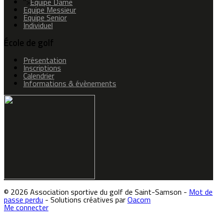
">
Equipe Dame
Equipe Messieur
Equipe Senior
Individuel
École de golf
Présentation
Inscriptions
Calendrier
Informations & évènements
© 2026 Association sportive du golf de Saint-Samson -
Mot de
passe perdu
- Solutions créatives par
Oacom
Me connecter