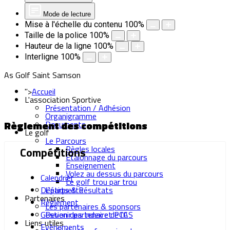
Mode de lecture
Mise à l'échelle du contenu
100
%
Taille de la police
100
%
Hauteur de la ligne
100
%
Interligne
100
%
As Golf Saint Samson
">
Accueil
L'association Sportive
Présentation / Adhésion
Organigramme
Règlement des compétitions
Documents
Le golf
Le Parcours
Règles locales
Compétitions
Etalonnage du parcours
Enseignement
Volez au dessus du parcours
Calendrier
Le golf trou par trou
Départs & Résultats
L'étiquette
Partenaires
Règlement
Les partenaires & sponsors
Gestion des Index et PCC
Devenir partenaire de l'AS
Liens utiles
Evènements