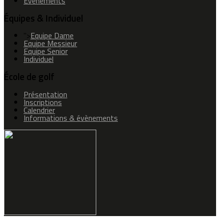
Evènements
Équipes & Individuel
">
Equipe Dame
Equipe Messieur
Equipe Senior
Individuel
École de golf
Présentation
Inscriptions
Calendrier
Informations & évènements