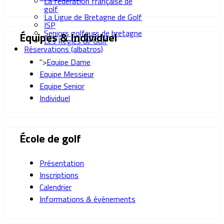
La fédération française de
golf
La Ligue de Bretagne de Golf
ISP
Seniors golfeurs de bretagne
Équipes & Individuel
Les Règles de Golf
Réservations (albatros)
">
Equipe Dame
Equipe Messieur
Equipe Senior
Individuel
École de golf
Présentation
Inscriptions
Calendrier
Informations & évènements