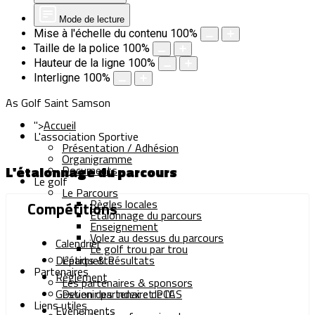
Mode de lecture
Mise à l'échelle du contenu
100
%
Taille de la police
100
%
Hauteur de la ligne
100
%
Interligne
100
%
As Golf Saint Samson
">
Accueil
L'association Sportive
Présentation / Adhésion
Organigramme
L'étalonnage du parcours
Documents
Le golf
Le Parcours
Règles locales
Compétitions
Etalonnage du parcours
Enseignement
Volez au dessus du parcours
Calendrier
Le golf trou par trou
Départs & Résultats
L'étiquette
Partenaires
Règlement
Les partenaires & sponsors
Gestion des Index et PCC
Devenir partenaire de l'AS
Liens utiles
Evènements