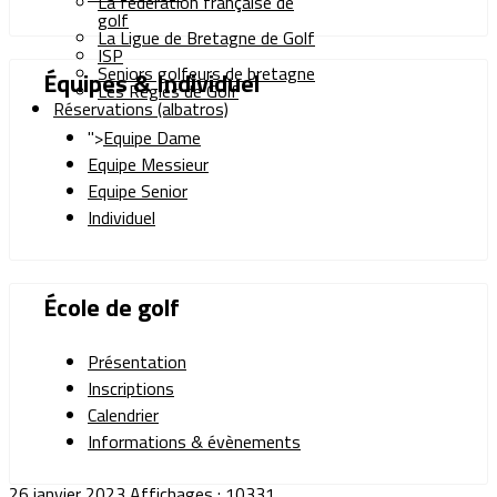
La fédération française de
golf
La Ligue de Bretagne de Golf
ISP
Seniors golfeurs de bretagne
Équipes & Individuel
Les Règles de Golf
Réservations (albatros)
">
Equipe Dame
Equipe Messieur
Equipe Senior
Individuel
École de golf
Présentation
Inscriptions
Calendrier
Informations & évènements
26 janvier 2023
Affichages : 10331