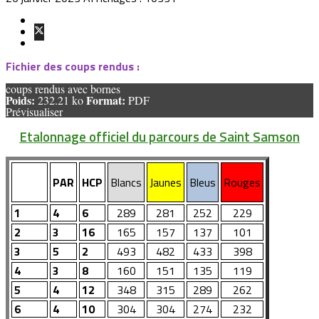
Fichier des coups rendus :
coups rendus avec bornes
Poids:
Format:
232.21 ko
PDF
Prévisualiser
Etalonnage officiel du parcours de Saint Samson
PAR
HCP
Blancs
Jaunes
Bleus
Rouges
1
4
6
289
281
252
229
2
3
16
165
157
137
101
3
5
2
493
482
433
398
4
3
8
160
151
135
119
5
4
12
348
315
289
262
6
4
10
304
304
274
232