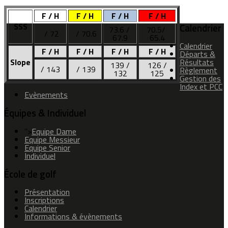
F / H
F / H
F / H
F / H
SSS
Calendrier
73.6 /
70.5/
/ 72
/ 70.6
67.9
65.4
Calendrier
F / H
F / H
F / H
F / H
Départs &
Slope
Résultats
139 /
126 /
/ 143
/ 139
Règlement
132
125
Gestion des
Index et PCC
Evènements
Équipes & Individuel
">
Equipe Dame
Equipe Messieur
Equipe Senior
Individuel
École de golf
Présentation
Inscriptions
Calendrier
Informations & évènements