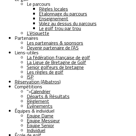
Le parcours
Règles locales
Etalonnage du parcours
Enseignement
Volez au dessus du parcours
Le golf trou par trou
L'étiquette
Partenaires
Les partenaires & sponsors
Devenir partenaire de l'AS
Liens-utiles
La fédération française de golf
La Ligue de Bretagne de Golf
Senior golfeurs de bretagne
Les règles de golf
ISP
Réservation (Albatros)
Compétitions
">
Calendrier
Départs & Résultats
Règlement
Évènements
Équipes & individuel
Equipe Dame
Equipe Messieur
Équipe Senior
Individuel
École de golf