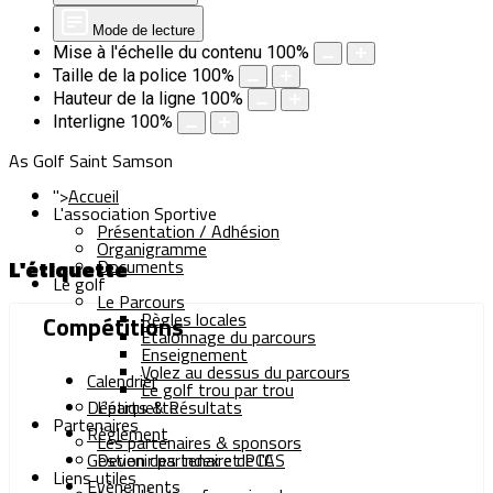
Mode de lecture
Mise à l'échelle du contenu
100
%
Taille de la police
100
%
Hauteur de la ligne
100
%
Interligne
100
%
As Golf Saint Samson
">
Accueil
L'association Sportive
Présentation / Adhésion
Organigramme
L'étiquette
Documents
Le golf
Le Parcours
Règles locales
Compétitions
Etalonnage du parcours
Enseignement
Volez au dessus du parcours
Calendrier
Le golf trou par trou
Départs & Résultats
L'étiquette
Partenaires
Règlement
Les partenaires & sponsors
Gestion des Index et PCC
Devenir partenaire de l'AS
Liens utiles
Evènements