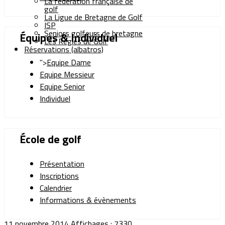
La fédération française de
golf
La Ligue de Bretagne de Golf
ISP
Seniors golfeurs de bretagne
Équipes & Individuel
Les Règles de Golf
Réservations (albatros)
">
Equipe Dame
Equipe Messieur
Equipe Senior
Individuel
École de golf
Présentation
Inscriptions
Calendrier
Informations & évènements
11 novembre 2014
Affichages : 7330