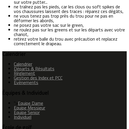
sur votre putter...
ne traînez pas les pieds, car les clous ou soft spikes de
vos chaussures laissent des traces : réparez ces dégâts,
ne vous tenez pas trop près du trou pour ne pas en
déformer les abords,
ne posez pas votre sac sur le green,
ne roulez pas sur les greens et sur les départs avec votre
chariot,
retirez votre balle du trou avec précaution et replacez
correctement le drapeau.
Calendrier
Calendrier
Départs & Résultats
Règlement
Gestion des Index et PCC
Evènements
Équipes & Individuel
">
Equipe Dame
Equipe Messieur
Equipe Senior
Individuel
École de golf