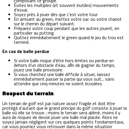
composant ce groupe.
Évitez les multiples (et souvent inutiles) mouvements
d’essai.
Soyez près à jouer dès que c'est votre tour
En arrivant au green, mettez votre sac ou votre chariot
sur le chemin du départ suivant.
Préparez votre coup pendant que les autres jouent, en
particulier au putting.
Quittez immédiatement le green quand le jeu du trou est
terminé.
En cas de balle perdue
Si votre balle risque d’être hors limites ou perdue en
dehors d’un obstacle d’eau, aﬁn de gagner du temps,
jouez une balle provisoire.
Si vous cherchez une balle difficile à situer, laissez
immédiatement passer la partie qui vous suit... sans
attendre que cinq minutes ne soient écoulées.
Respect du terrain
Un terrain de golf est par nature assez fragile et doit être
protégé d’autant que le grand principe du golf consiste à jouer la
balle où elle se trouve ; moins le terrain sera abîmé, moins il y
aura de risques de devoir jouer une balle mal placée. Alors ne
soyez jamais négligent sur ces quelques points fondamentaux,
car vous pourriez vous retrouver dans la même situation