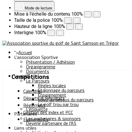
Mode de lecture
Mise à l'échelle du contenu
100
%
Taille de la police
100
%
Hauteur de la ligne
100
%
Interligne
100
%
">
Accueil
L'association Sportive
Présentation / Adhésion
Organigramme
Documents
Compétitions
Le golf
Le Parcours
Règles locales
Etalonnage du parcours
Calendrier
Enseignement
Départs & Résultats
Volez au dessus du parcours
Le golf trou par trou
Règlement
L'étiquette
Gestion des Index et PCC
Partenaires
Les partenaires & sponsors
Evènements
Devenir partenaire de l'AS
Liens utiles