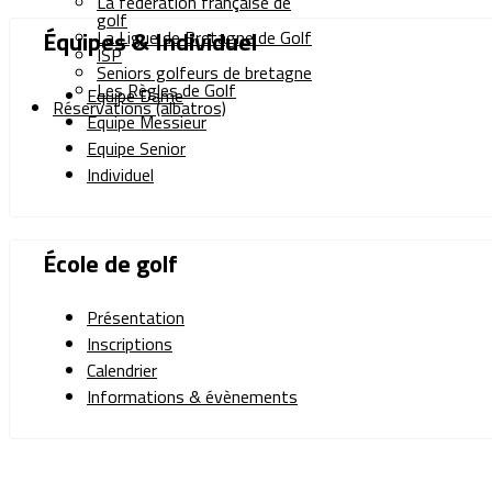
La fédération française de
golf
Équipes & Individuel
La Ligue de Bretagne de Golf
ISP
Seniors golfeurs de bretagne
Les Règles de Golf
Equipe Dame
Réservations (albatros)
Equipe Messieur
Equipe Senior
Individuel
École de golf
Présentation
Inscriptions
Calendrier
Informations & évènements